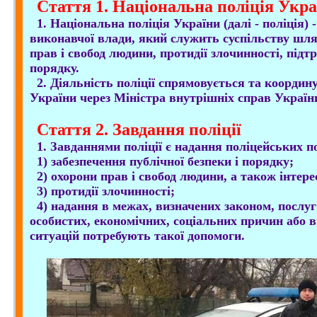
Стаття 1. Національна поліція Укра
1. Національна поліція України (далі - поліція) 
виконавчої влади, який служить суспільству шля
прав і свобод людини, протидії злочинності, підт
порядку.
2. Діяльність поліції спрямовується та координ
України через Міністра внутрішніх справ України 
Стаття 2. Завдання поліції
1. Завданнями поліції є надання поліцейських по
1) забезпечення публічної безпеки і порядку;
2) охорони прав і свобод людини, а також інтерес
3) протидії злочинності;
4) надання в межах, визначених законом, послуг 
особистих, економічних, соціальних причин або 
ситуацій потребують такої допомоги.